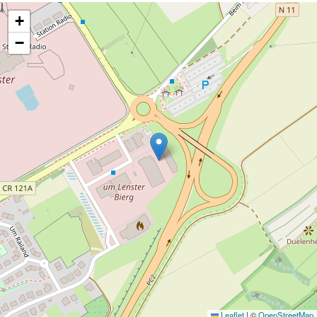
+
−
Leaflet
|
©
OpenStreetMap