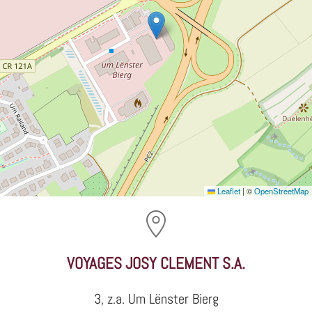
Leaflet
|
©
OpenStreetMap
VOYAGES JOSY CLEMENT S.A.
3, z.a. Um Lënster Bierg