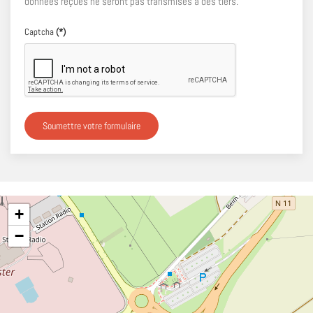
données reçues ne seront pas transmises à des tiers.
Captcha
(*)
Soumettre votre formulaire
+
−