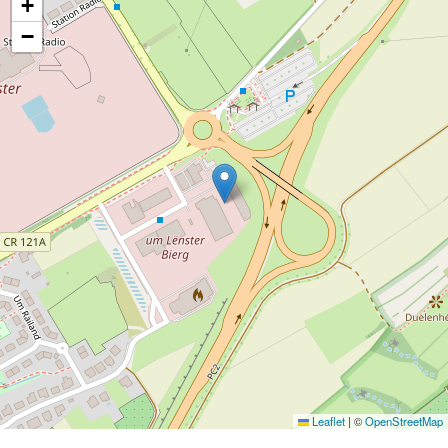
+
−
Leaflet
|
©
OpenStreetMap