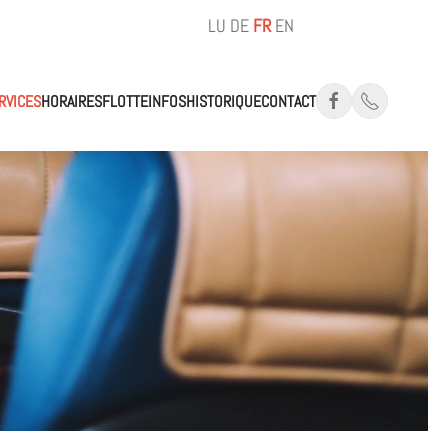
LU
DE
FR
EN
RVICES
HORAIRES
FLOTTE
INFOS
HISTORIQUE
CONTACT