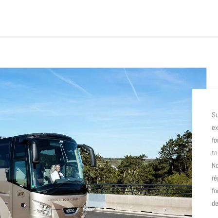
Su
ex
fo
to
No
ré
fo
de