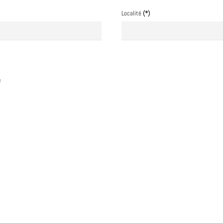
Localité
(*)
é