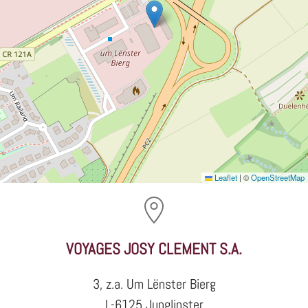
Leaflet
|
©
OpenStreetMap
VOYAGES JOSY CLEMENT S.A.
3, z.a. Um Lënster Bierg
L-6125 Junglinster