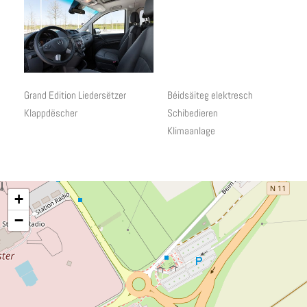
Grand Edition Liedersëtzer
Béidsäiteg elektresch
Klappdëscher
Schibedieren
Klimaanlage
+
−