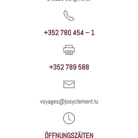
+352 780 454 – 1
+352 789 588
voyages@josyclement.lu
ÖFFNUNGSZÄITEN