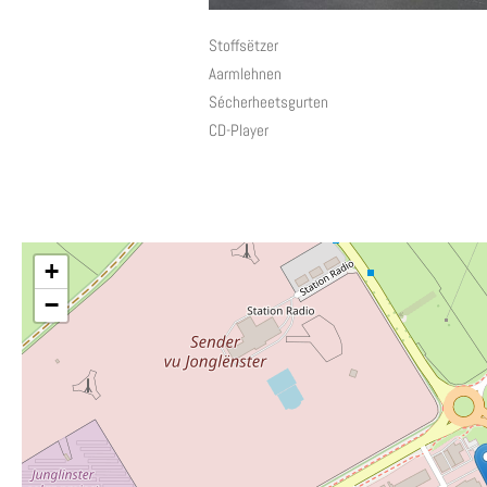
Stoffsëtzer
Aarmlehnen
Sécherheetsgurten
CD-Player
+
−