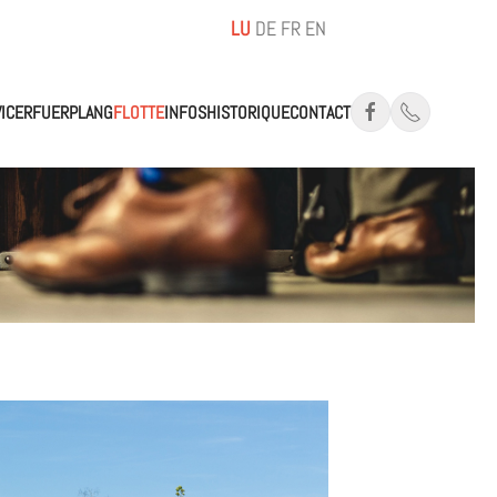
LU
DE
FR
EN
ICER
FUERPLANG
FLOTTE
INFOS
HISTORIQUE
CONTACT