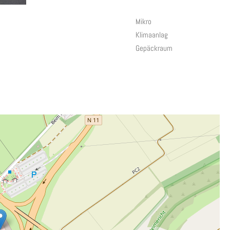
Mikro
Klimaanlag
Gepäckraum