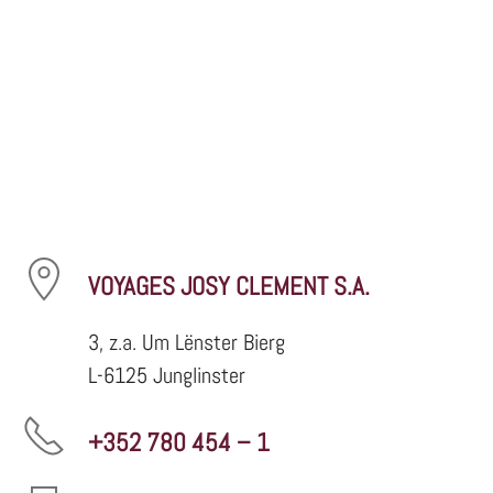
VOYAGES JOSY CLEMENT S.A.
3, z.a. Um Lënster Bierg
L-6125 Junglinster
+352 780 454 – 1