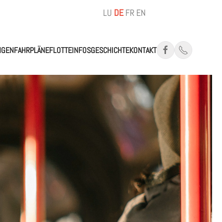
LU
DE
FR
EN
NGEN
FAHRPLÄNE
FLOTTE
INFOS
GESCHICHTE
KONTAKT